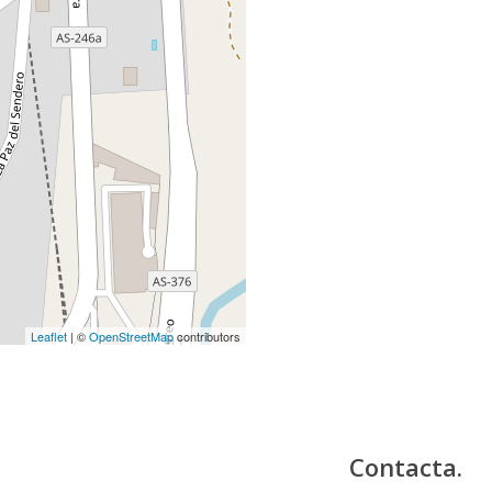
Leaflet
| ©
OpenStreetMap
contributors
Contacta.