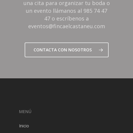
una cita para organizar tu boda o
un evento llámanos al 985 74 47
47 o escríbenos a
eventos@fincaelcastaneu.com
CONTACTA CON NOSOTROS
MENÚ
Inicio